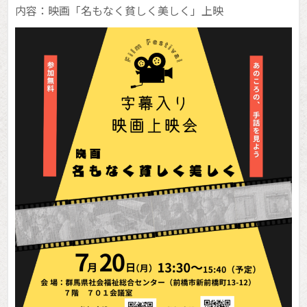
お知らせ
内容：映画「名もなく貧しく美しく」上映