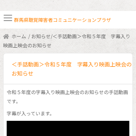
群馬県聴覚障害者コミュニケーションプラザ
ホーム
お知らせ
/
＜手話動画＞令和５年度 字幕入り
手話通訳者・要約筆記者
映画上映会のお知らせ
＜手話動画＞令和５年度 字幕入り映画上映会の
各種研修・講座案内
お知らせ
ボランティア室利用
令和５年度の字幕入り映画上映会のお知らせの手話動画
です。
字幕が入っています。
交通アクセス