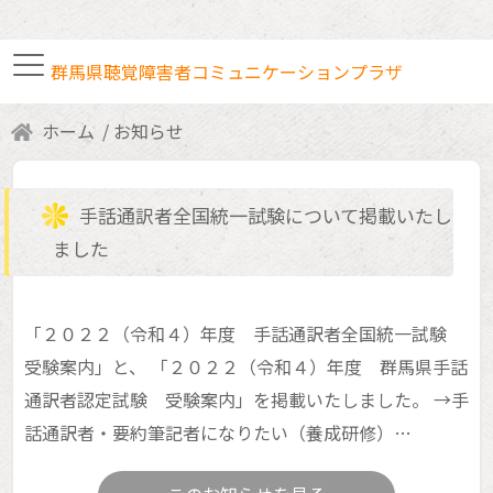
群馬県聴覚障害者コミュニケーションプラザ
ホーム
お知らせ
手話通訳者・要約筆記者
手話通訳者全国統一試験について掲載いたし
各種研修・講座案内
ました
ボランティア室利用
「２０２２（令和４）年度 手話通訳者全国統一試験
受験案内」と、 「２０２２（令和４）年度 群馬県手話
通訳者認定試験 受験案内」を掲載いたしました。 →手
交通アクセス
話通訳者・要約筆記者になりたい（養成研修）…